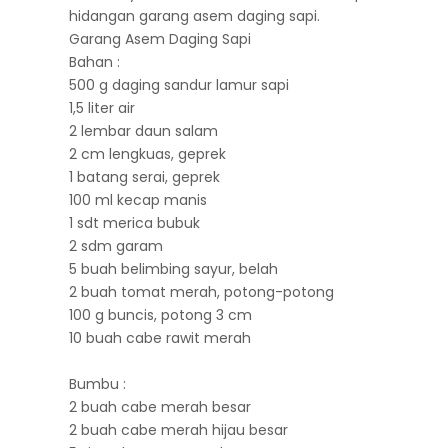
hidangan garang asem daging sapi.
Garang Asem Daging Sapi
Bahan :
500 g daging sandur lamur sapi
1,5 liter air
2 lembar daun salam
2 cm lengkuas, geprek
1 batang serai, geprek
100 ml kecap manis
1 sdt merica bubuk
2 sdm garam
5 buah belimbing sayur, belah
2 buah tomat merah, potong-potong
100 g buncis, potong 3 cm
10 buah cabe rawit merah
Bumbu :
2 buah cabe merah besar
2 buah cabe merah hijau besar